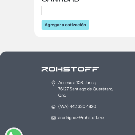
CANTIDAD
Agregar a cotización
Acceso a 108, Jurica,
76127 Santiago de Querétaro,
Qro.
(WA) 442 330 4820
arodriguez@rohstoff.mx