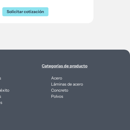
Solicitar cotización
Categorías de producto
s
Acero
Láminas de acero
éxito
Concreto
s
Polvos
es