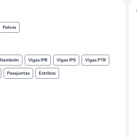
Polvos
Alambrón
Vigas IPR
Vigas IPS
Vigas PTR
Pasajuntas
Estribos