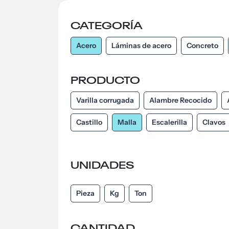
CATEGORÍA
Acero
Láminas de acero
Concreto
PRODUCTO
Varilla corrugada
Alambre Recocido
Castillo
Malla
Escalerilla
Clavos
UNIDADES
Pieza
Kg
Ton